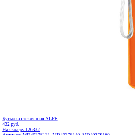
Бутылка стеклянная ALFE
432
руб.
На складе: 126332
Артикул: MD4037S131, MD4037S140, MD4037S160,