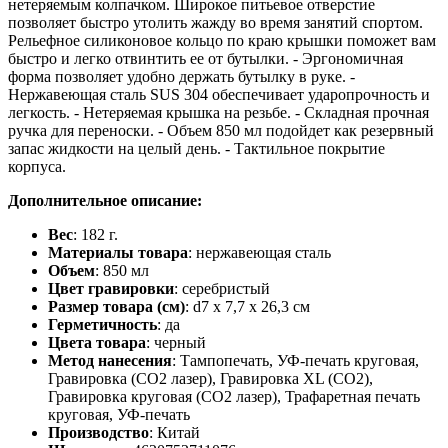
нетеряемым колпачком. Широкое питьевое отверстие
позволяет быстро утолить жажду во время занятий спортом.
Рельефное силиконовое кольцо по краю крышки поможет вам
быстро и легко отвинтить ее от бутылки. - Эргономичная
форма позволяет удобно держать бутылку в руке. -
Нержавеющая сталь SUS 304 обеспечивает ударопрочность и
легкость. - Нетеряемая крышка на резьбе. - Складная прочная
ручка для переноски. - Объем 850 мл подойдет как резервный
запас жидкости на целый день. - Тактильное покрытие
корпуса.
Дополнительное описание:
Вес
: 182 г.
Материалы товара
: нержавеющая cталь
Объем
: 850 мл
Цвет гравировки
: серебристый
Размер товара (см)
: d7 х 7,7 х 26,3 см
Герметичность
: да
Цвета товара
: черный
Метод нанесения
: Тампопечать, УФ-печать круговая,
Гравировка (CO2 лазер), Гравировка XL (СО2),
Гравировка круговая (CO2 лазер), Трафаретная печать
круговая, УФ-печать
Производство
: Китай