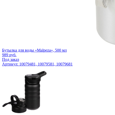
Бутылка для воды «Malpeza», 500 мл
989
руб.
Под заказ
Артикул: 10079481, 10079581, 10079681