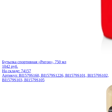
Бутылка спортивная «Ригон», 750 мл
1042
руб.
На складе: 74157
Артикул: BI1579S160, BI1579S1226, BI1579S101, BI1579S102,
BI1579S103, BI1579S105