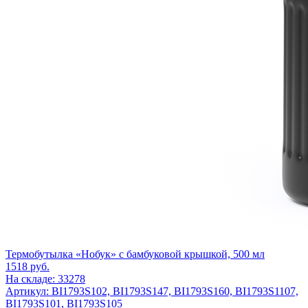
Термобутылка «Нобук» с бамбуковой крышкой, 500 мл
1518
руб.
На складе: 33278
Артикул: BI1793S102, BI1793S147, BI1793S160, BI1793S1107,
BI1793S101, BI1793S105