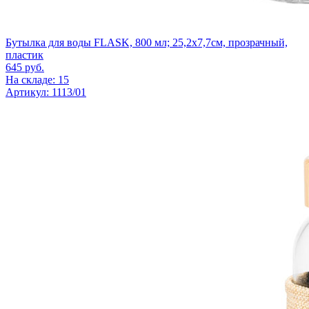
Бутылка для воды FLASK, 800 мл; 25,2х7,7см, прозрачный,
пластик
645
руб.
На складе: 15
Артикул: 1113/01