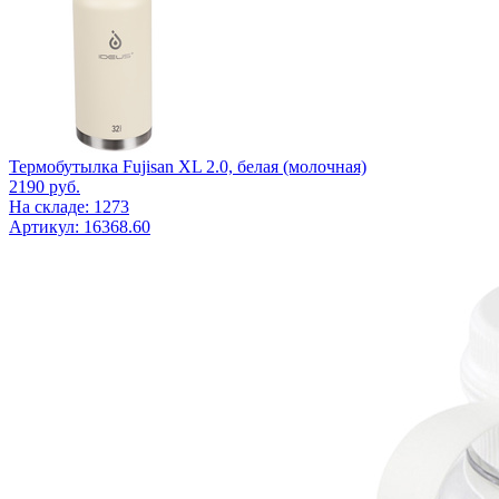
Термобутылка Fujisan XL 2.0, белая (молочная)
2190
руб.
На складе: 1273
Артикул: 16368.60