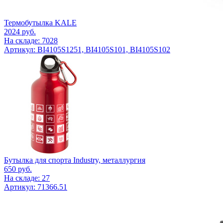
Термобутылка KALE
2024
руб.
На складе: 7028
Артикул: BI4105S1251, BI4105S101, BI4105S102
Бутылка для спорта Industry, металлургия
650
руб.
На складе: 27
Артикул: 71366.51