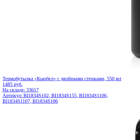
Термобутылка «Кьюбел» с двойными стенками, 550 мл
1485
руб.
На складе: 33617
Артикул: BI1834S102, BI1834S155, BI1834S1106,
BI1834S1107, BI1834S106