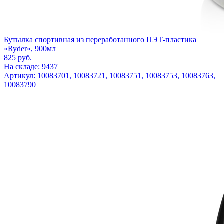
Бутылка спортивная из переработанного ПЭТ-пластика
«Ryder», 900мл
825
руб.
На складе: 9437
Артикул: 10083701, 10083721, 10083751, 10083753, 10083763,
10083790