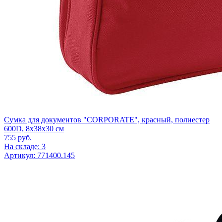
Сумка для документов "CORPORATE", красный, полиестер
600D, 8х38х30 см
755
руб.
На складе: 3
Артикул: 771400.145