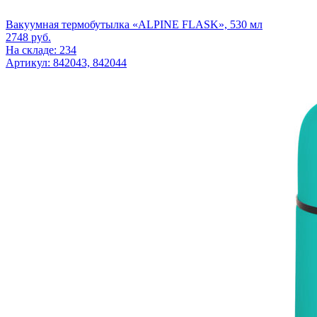
Вакуумная термобутылка «ALPINE FLASK», 530 мл
2748
руб.
На складе: 234
Артикул: 842043, 842044