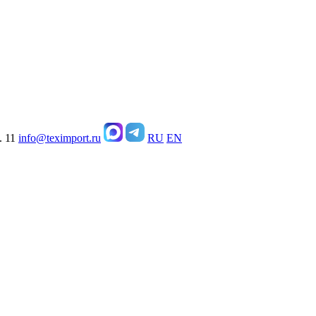
. 11
info@teximport.ru
RU
EN