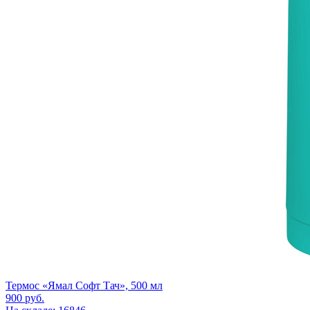
Термос «Ямал Софт Тач», 500 мл
900
руб.