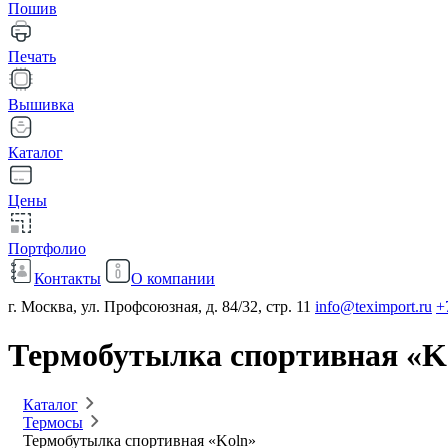
Пошив
Печать
Вышивка
Каталог
Цены
Портфолио
Контакты
О компании
г. Москва, ул. Профсоюзная, д. 84/32, стр. 11
info@teximport.ru
+
Термобутылка спортивная «K
Каталог
Термосы
Термобутылка спортивная «Koln»