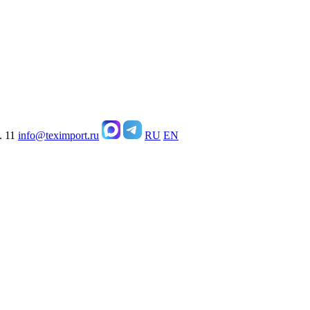
. 11
info@teximport.ru
RU
EN