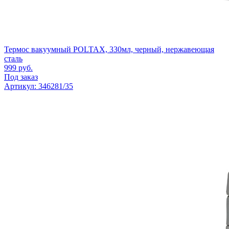
Термос вакуумный POLTAX, 330мл, черный, нержавеющая
сталь
999
руб.
Под заказ
Артикул: 346281/35