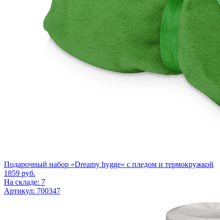
Подарочный набор «Dreamy hygge» с пледом и термокружкой
1859
руб.
На складе: 7
Артикул: 700347