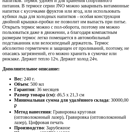
напитков. Термос удобен и для хранения спортивного
питания. В термосе серии JNO можно заваривать витаминные
напитки с кусочками фруктов или ягод, или использовать
кубики льда для холодных напитков - особая конструкция
двойной крышки-пробки не позволит им выпасть при питье.
Открыть термос можно с пол-оборота, поэтому им можно
пользоваться даже в движении, а благодаря компактным
размерам термос легко помещается в автомобильный
подстаканник или велосипедный держатель. Термос
абсолютно герметичен и защищен от проливаний, поэтому, не
опасаясь загрязнений, его можно хранить в сумочке или
рюкзаке. Держит тепло 12ч. Держит холод 24ч.
Дополнительное описание:
Вес
: 240 г.
Объем
: 500 мл
Гарантия
: 36 месяцев
Размер товара (см)
: d6,5 х 21,3 см
Минимальная сумма для удалённого склада
: 30000,00
₽
Метод нанесения
: Гравировка круговая
(оптоволоконный лазер), Гравировка (оптоволоконный
лазер), Цифровая печать
Производство
: Зарубежное