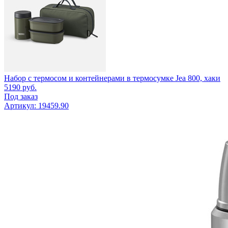
Набор с термосом и контейнерами в термосумке Jea 800, хаки
5190
руб.
Под заказ
Артикул: 19459.90