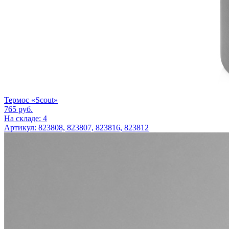
Термос «Scout»
765
руб.
На складе: 4
Артикул: 823808, 823807, 823816, 823812