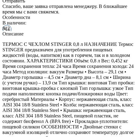
Отправить
Спасибо, ваше заявка отправлена менеджеру. В ближайшее
время мы с вами свяжемся.
Особенности
В наличии:
812
Описание
ТЕРМОC С ЧЕХЛОМ STINGER 0,8 л НАЗНАЧЕНИЕ Термос
STINGER предназначен для употребления пищевых
жидкостей (воды, напитков) как в горячем, так и в холодном
состоянии. ХАРАКТЕРИСТИКИ Объём: 0,8 л Вес: 0,452 кг
Время сохранения тепла: 24 часа Время сохранения холода: 24
часа Метод изоляции: вакуум Размеры • Высота – 29,1 см •
Диаметр горлышка – 4,5 см • Диаметр дна – 8,1 см • Ширина
(с учетом ручки) – 13,9 см Тип крышки: винтовая Тип пробки:
винтовая крышка-пробка с кнопкой Тип горлышка: узкое Тип
подачи наполнения: кнопка подачи/блокировки воды Цвет:
серебристый Материалы • Корпус: нержавеющая сталь, класс
AISI 304 18/8 Stainless Steel • Колба: нержавеющая сталь, класс
AISI 304 18/8 Stainless Steel • Крышка: нержавеющая сталь,
класс AISI 304 18/8 Stainless Steel, пищевой пластик, не
содержит бисфенол А (BPA free) • Прокладки-уплотнители:
пищевой силикон ОСОБЕННОСТИ • Двойные стенки с
вакуумной изоляцией отлично сохраняют температуру долгое