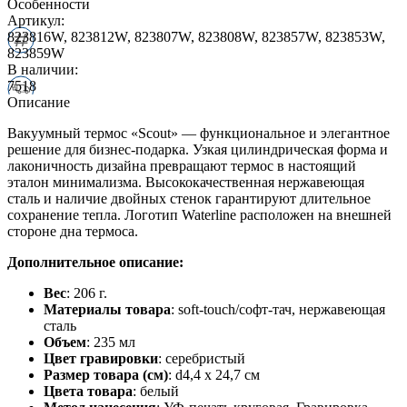
Особенности
Артикул:
823816W, 823812W, 823807W, 823808W, 823857W, 823853W,
823859W
В наличии:
7518
Описание
Вакуумный термос «Scout» — функциональное и элегантное
решение для бизнес-подарка. Узкая цилиндрическая форма и
лаконичность дизайна превращают термос в настоящий
эталон минимализма. Высококачественная нержавеющая
сталь и наличие двойных стенок гарантируют длительное
сохранение тепла. Логотип Waterline расположен на внешней
стороне дна термоса.
Дополнительное описание:
Вес
: 206 г.
Материалы товара
: soft-touch/софт-тач, нержавеющая
cталь
Объем
: 235 мл
Цвет гравировки
: серебристый
Размер товара (см)
: d4,4 х 24,7 см
Цвета товара
: белый