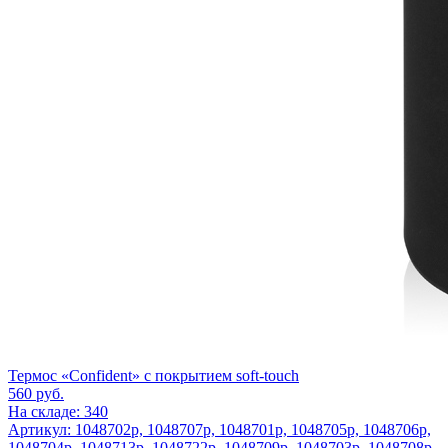
Термос «Confident» с покрытием soft-touch
560
руб.
На складе: 340
Артикул: 1048702p, 1048707p, 1048701p, 1048705p, 1048706p,
1048704p, 1048713p, 1048722p, 1048709p, 1048703p, 1048708p