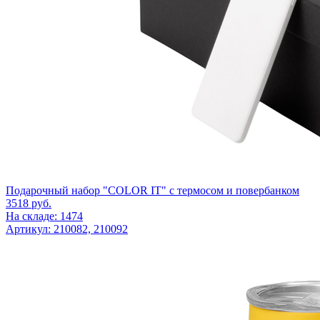
Подарочный набор "COLOR IT" c термосом и повербанком
3518
руб.
На складе: 1474
Артикул: 210082, 210092