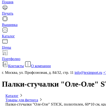
Пошив
Печать
Вышивка
Каталог
Цены
Портфолио
Контакты
О компании
г. Москва, ул. Профсоюзная, д. 84/32, стр. 11
info@teximport.ru
+
Палки-стучалки "Оле-Оле" ST
Каталог
Товары для фитнеса
Палки-стучалки "Оле-Оле" STICK, полиэтилен, 60*10 см, к