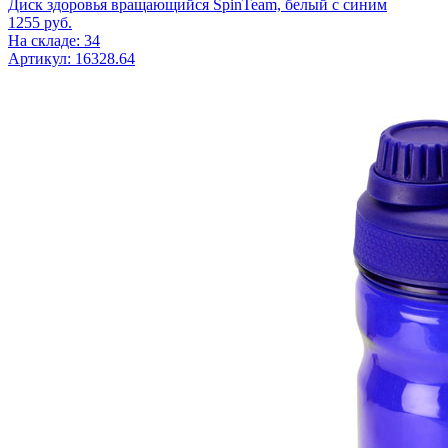
Диск здоровья вращающийся SpinTeam, белый с синим
1255
руб.
На складе: 34
Артикул: 16328.64