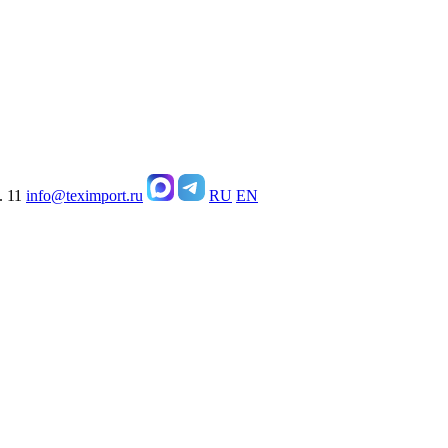
. 11
info@teximport.ru
RU
EN