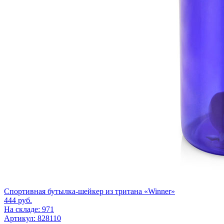
Спортивная бутылка-шейкер из тритана «Winner»
444
руб.
На складе: 971
Артикул: 828110