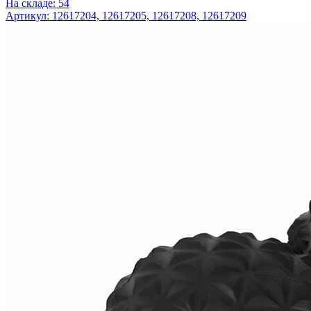
На складе: 54
Артикул: 12617204, 12617205, 12617208, 12617209