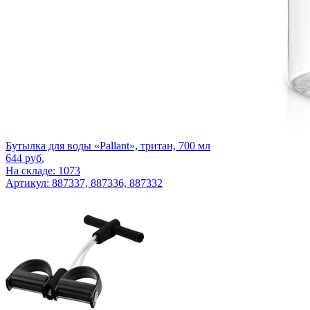
Бутылка для воды «Pallant», тритан, 700 мл
644
руб.
На складе: 1073
Артикул: 887337, 887336, 887332