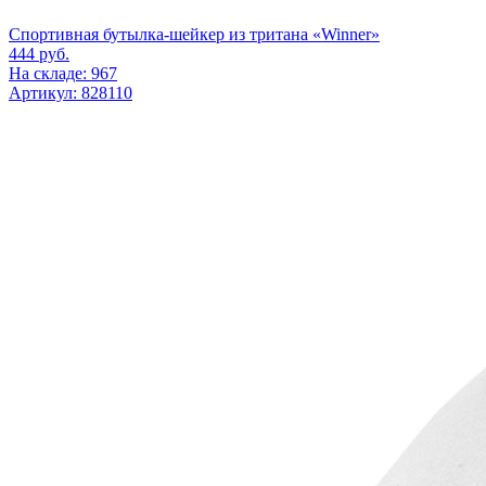
Спортивная бутылка-шейкер из тритана «Winner»
444
руб.
На складе: 967
Артикул: 828110