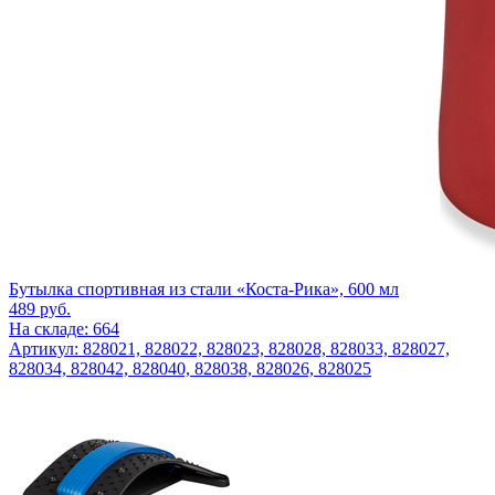
Бутылка спортивная из стали «Коста-Рика», 600 мл
489
руб.
На складе: 664
Артикул: 828021, 828022, 828023, 828028, 828033, 828027,
828034, 828042, 828040, 828038, 828026, 828025