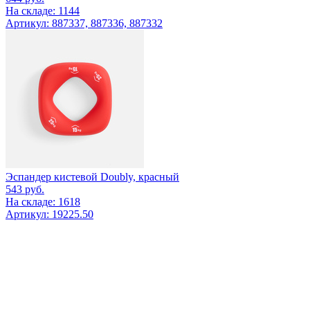
На складе: 1144
Артикул: 887337, 887336, 887332
Эспандер кистевой Doubly, красный
543
руб.
На складе: 1618
Артикул: 19225.50