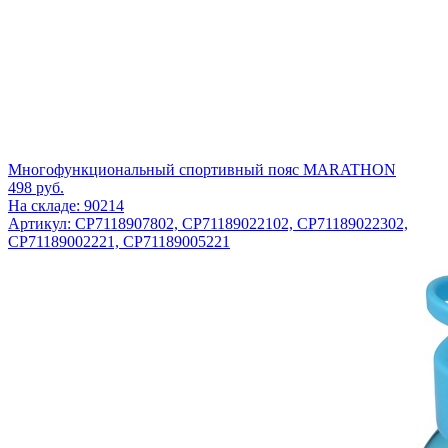
Многофункциональный спортивный пояс MARATHON
498
руб.
На складе: 90214
Артикул: CP7118907802, CP71189022102, CP71189022302,
CP71189002221, CP71189005221