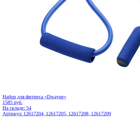
Набор для фитнеса «Dwayne»
1585
руб.
На складе: 54
Артикул: 12617204, 12617205, 12617208, 12617209