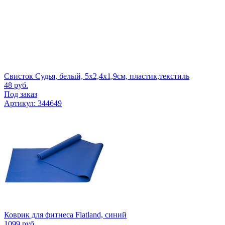
Свисток Судья, белый, 5x2,4х1,9см, пластик,текстиль
48
руб.
Под заказ
Артикул: 344649
Коврик для фитнеса Flatland, синий
1099
руб.