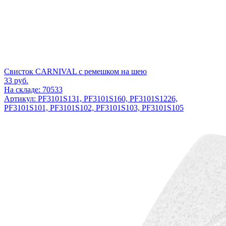
Свисток CARNIVAL с ремешком на шею
33
руб.
На складе: 70533
Артикул: PF3101S131, PF3101S160, PF3101S1226,
PF3101S101, PF3101S102, PF3101S103, PF3101S105