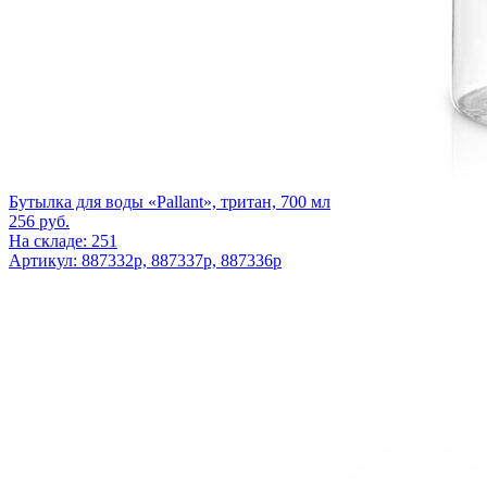
Бутылка для воды «Pallant», тритан, 700 мл
256
руб.
На складе: 251
Артикул: 887332p, 887337p, 887336p