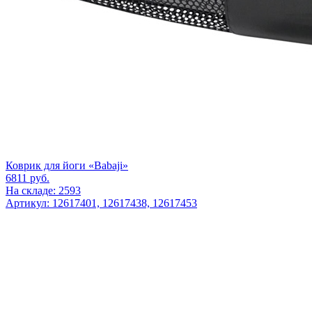
Коврик для йоги «Babaji»
6811
руб.
На складе: 2593
Артикул: 12617401, 12617438, 12617453