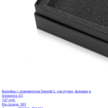
Коробка с ложементом Smooth L для ручки, флешки и
блокнота А5
747
руб.
На складе: 303