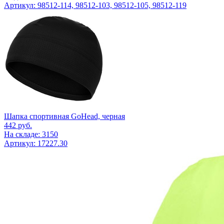
Артикул: 98512-114, 98512-103, 98512-105, 98512-119
Шапка спортивная GoHead, черная
442
руб.
На складе: 3150
Артикул: 17227.30