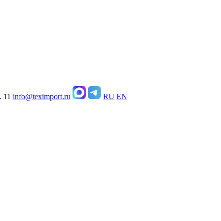
. 11
info@teximport.ru
RU
EN