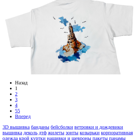
Назад
1
2
3
4
55
Вперед
3D вышивка
банданы
бейсболки
ветровки и дождевики
вышивка
деколь
дтф
жилеты
зонты
козырьки
корпоративная
одежда
крой
куртки
нашивки и шевроны
пакеты
панамы