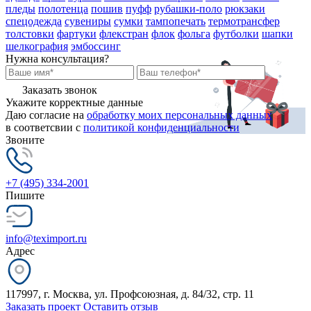
пледы
полотенца
пошив
пуфф
рубашки-поло
рюкзаки
спецодежда
сувениры
сумки
тампопечать
термотрансфер
толстовки
фартуки
флекстран
флок
фольга
футболки
шапки
шелкография
эмбоссинг
Нужна консультация?
Заказать звонок
Укажите корректные данные
Даю согласие на
обработку моих персональных данных
в соответсвии с
политикой конфиденциальности
Звоните
+7 (495) 334-2001
Пишите
info@teximport.ru
Адрес
117997, г. Москва, ул. Профсоюзная, д. 84/32, стр. 11
Заказать проект
Оставить отзыв