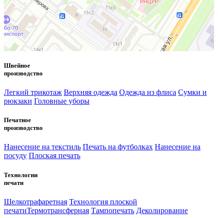
Швейное
производство
Легкий трикотаж
Верхняя одежда
Одежда из флиса
Сумки и
рюкзаки
Головные уборы
Печатное
производство
Нанесение на текстиль
Печать на футболках
Нанесение на
посуду
Плоская печать
Технологии
печати
Шелкотрафаретная
Технология плоской
печати
Термотрансферная
Тампопечать
Деколирование