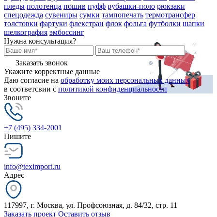
пледы
полотенца
пошив
пуфф
рубашки-поло
рюкзаки
спецодежда
сувениры
сумки
тампопечать
термотрансфер
толстовки
фартуки
флекстран
флок
фольга
футболки
шапки
шелкография
эмбоссинг
Нужна консультация?
Заказать звонок
Укажите корректные данные
Даю согласие на
обработку моих персональных данных
в соответсвии с
политикой конфиденциальности
Звоните
+7 (495) 334-2001
Пишите
info@teximport.ru
Адрес
117997, г. Москва, ул. Профсоюзная, д. 84/32, стр. 11
Заказать проект
Оставить отзыв