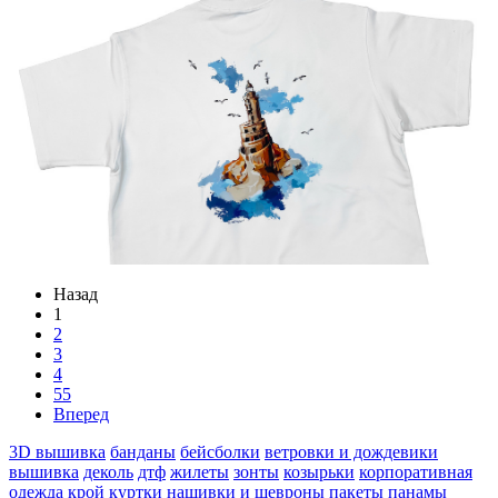
Назад
1
2
3
4
55
Вперед
3D вышивка
банданы
бейсболки
ветровки и дождевики
вышивка
деколь
дтф
жилеты
зонты
козырьки
корпоративная
одежда
крой
куртки
нашивки и шевроны
пакеты
панамы