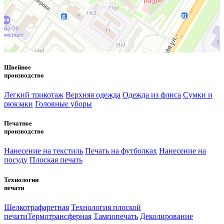
Швейное
производство
Легкий трикотаж
Верхняя одежда
Одежда из флиса
Сумки и
рюкзаки
Головные уборы
Печатное
производство
Нанесение на текстиль
Печать на футболках
Нанесение на
посуду
Плоская печать
Технологии
печати
Шелкотрафаретная
Технология плоской
печати
Термотрансферная
Тампопечать
Деколирование