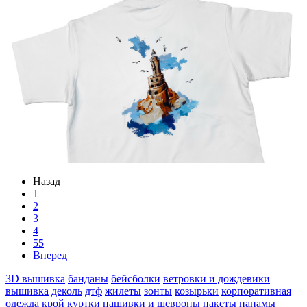
Назад
1
2
3
4
55
Вперед
3D вышивка
банданы
бейсболки
ветровки и дождевики
вышивка
деколь
дтф
жилеты
зонты
козырьки
корпоративная
одежда
крой
куртки
нашивки и шевроны
пакеты
панамы