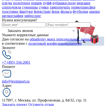
пледы
полотенца
пошив
пуфф
рубашки-поло
рюкзаки
спецодежда
сувениры
сумки
тампопечать
термотрансфер
толстовки
фартуки
флекстран
флок
фольга
футболки
шапки
шелкография
эмбоссинг
Нужна консультация?
Заказать звонок
Укажите корректные данные
Даю согласие на
обработку моих персональных данных
в соответсвии с
политикой конфиденциальности
Звоните
+7 (495) 334-2001
Пишите
info@teximport.ru
Адрес
117997, г. Москва, ул. Профсоюзная, д. 84/32, стр. 11
Заказать проект
Оставить отзыв