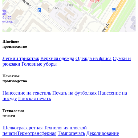
Швейное
производство
Легкий трикотаж
Верхняя одежда
Одежда из флиса
Сумки и
рюкзаки
Головные уборы
Печатное
производство
Нанесение на текстиль
Печать на футболках
Нанесение на
посуду
Плоская печать
Технологии
печати
Шелкотрафаретная
Технология плоской
печати
Термотрансферная
Тампопечать
Деколирование