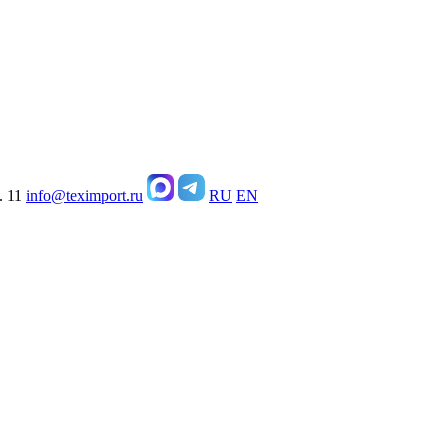
. 11
info@teximport.ru
RU
EN