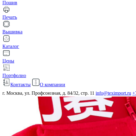
Пошив
Печать
Вышивка
Каталог
Цены
Портфолио
Контакты
О компании
г. Москва, ул. Профсоюзная, д. 84/32, стр. 11
info@teximport.ru
+