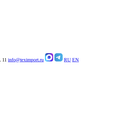
. 11
info@teximport.ru
RU
EN