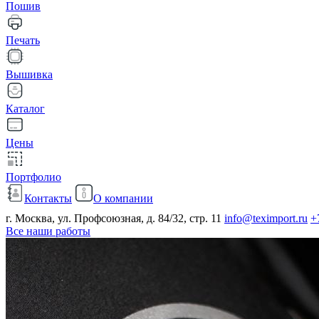
Пошив
Печать
Вышивка
Каталог
Цены
Портфолио
Контакты
О компании
г. Москва, ул. Профсоюзная, д. 84/32, стр. 11
info@teximport.ru
+
Все наши работы