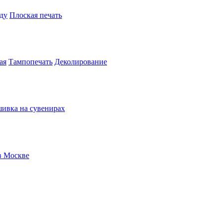
ду
Плоская печать
ая
Тампопечать
Деколирование
ивка на сувенирах
в Москве