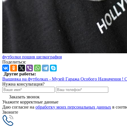
футболки
пошив
шелкография
Поделиться:
Другие работы:
Вышивка на футболках - Музей Гаража Особого Назначения !
С
Нужна консультация?
Заказать звонок
Укажите корректные данные
Даю согласие на
обработку моих персональных данных
в соотв
Звоните