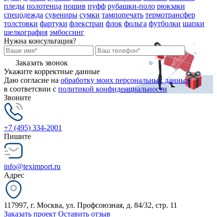
пледы
полотенца
пошив
пуфф
рубашки-поло
рюкзаки
спецодежда
сувениры
сумки
тампопечать
термотрансфер
толстовки
фартуки
флекстран
флок
фольга
футболки
шапки
шелкография
эмбоссинг
Нужна консультация?
Заказать звонок
Укажите корректные данные
Даю согласие на
обработку моих персональных данных
в соответсвии с
политикой конфиденциальности
Звоните
+7 (495) 334-2001
Пишите
info@teximport.ru
Адрес
117997, г. Москва, ул. Профсоюзная, д. 84/32, стр. 11
Заказать проект
Оставить отзыв