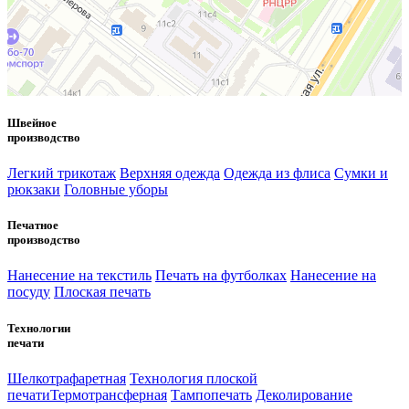
Швейное
производство
Легкий трикотаж
Верхняя одежда
Одежда из флиса
Сумки и
рюкзаки
Головные уборы
Печатное
производство
Нанесение на текстиль
Печать на футболках
Нанесение на
посуду
Плоская печать
Технологии
печати
Шелкотрафаретная
Технология плоской
печати
Термотрансферная
Тампопечать
Деколирование