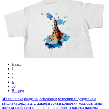
Назад
1
2
3
4
55
Вперед
3D вышивка
банданы
бейсболки
ветровки и дождевики
вышивка
деколь
дтф
жилеты
зонты
козырьки
корпоративная
одежда
крой
куртки
нашивки и шевроны
пакеты
панамы