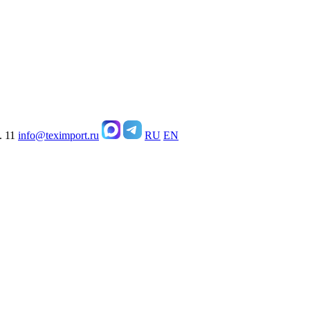
. 11
info@teximport.ru
RU
EN