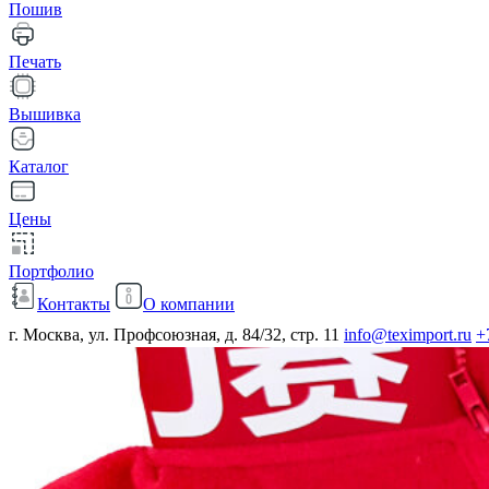
Пошив
Печать
Вышивка
Каталог
Цены
Портфолио
Контакты
О компании
г. Москва, ул. Профсоюзная, д. 84/32, стр. 11
info@teximport.ru
+