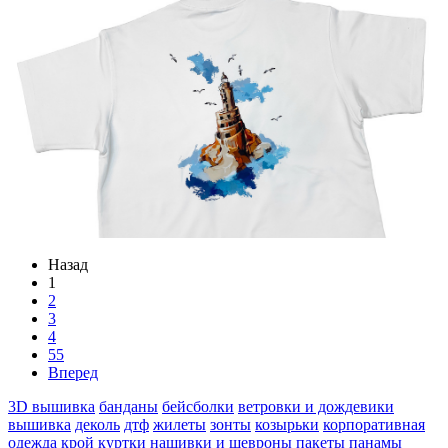
Назад
1
2
3
4
55
Вперед
3D вышивка
банданы
бейсболки
ветровки и дождевики
вышивка
деколь
дтф
жилеты
зонты
козырьки
корпоративная
одежда
крой
куртки
нашивки и шевроны
пакеты
панамы