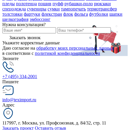
пледы
полотенца
пошив
пуфф
рубашки-поло
рюкзаки
спецодежда
сувениры
сумки
тампопечать
термотрансфер
толстовки
фартуки
флекстран
флок
фольга
футболки
шапки
шелкография
эмбоссинг
Нужна консультация?
Заказать звонок
Укажите корректные данные
Даю согласие на
обработку моих персональных данных
в соответсвии с
политикой конфиденциальности
Звоните
+7 (495) 334-2001
Пишите
info@teximport.ru
Адрес
117997, г. Москва, ул. Профсоюзная, д. 84/32, стр. 11
Заказать проект
Оставить отзыв