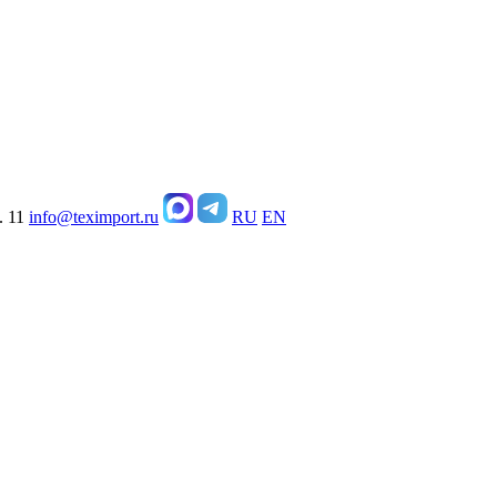
. 11
info@teximport.ru
RU
EN