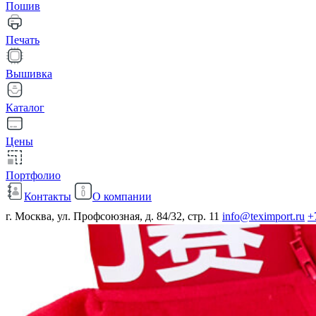
Пошив
Печать
Вышивка
Каталог
Цены
Портфолио
Контакты
О компании
г. Москва, ул. Профсоюзная, д. 84/32, стр. 11
info@teximport.ru
+