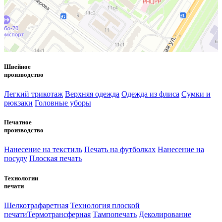
Швейное
производство
Легкий трикотаж
Верхняя одежда
Одежда из флиса
Сумки и
рюкзаки
Головные уборы
Печатное
производство
Нанесение на текстиль
Печать на футболках
Нанесение на
посуду
Плоская печать
Технологии
печати
Шелкотрафаретная
Технология плоской
печати
Термотрансферная
Тампопечать
Деколирование