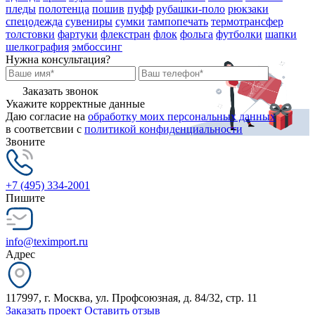
пледы
полотенца
пошив
пуфф
рубашки-поло
рюкзаки
спецодежда
сувениры
сумки
тампопечать
термотрансфер
толстовки
фартуки
флекстран
флок
фольга
футболки
шапки
шелкография
эмбоссинг
Нужна консультация?
Заказать звонок
Укажите корректные данные
Даю согласие на
обработку моих персональных данных
в соответсвии с
политикой конфиденциальности
Звоните
+7 (495) 334-2001
Пишите
info@teximport.ru
Адрес
117997, г. Москва, ул. Профсоюзная, д. 84/32, стр. 11
Заказать проект
Оставить отзыв