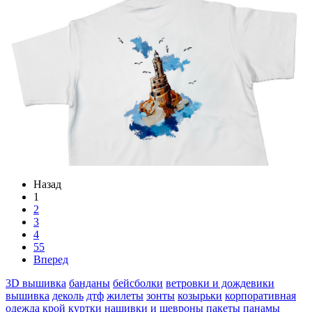
Назад
1
2
3
4
55
Вперед
3D вышивка
банданы
бейсболки
ветровки и дождевики
вышивка
деколь
дтф
жилеты
зонты
козырьки
корпоративная
одежда
крой
куртки
нашивки и шевроны
пакеты
панамы