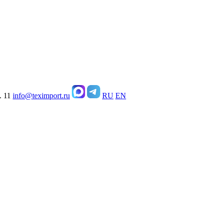
. 11
info@teximport.ru
RU
EN