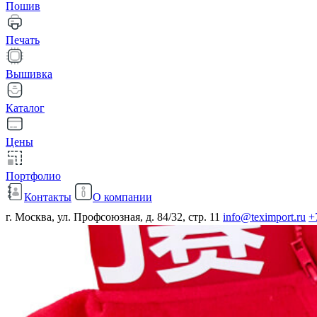
Пошив
Печать
Вышивка
Каталог
Цены
Портфолио
Контакты
О компании
г. Москва, ул. Профсоюзная, д. 84/32, стр. 11
info@teximport.ru
+