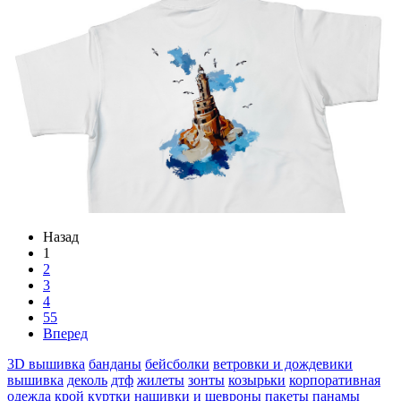
Назад
1
2
3
4
55
Вперед
3D вышивка
банданы
бейсболки
ветровки и дождевики
вышивка
деколь
дтф
жилеты
зонты
козырьки
корпоративная
одежда
крой
куртки
нашивки и шевроны
пакеты
панамы