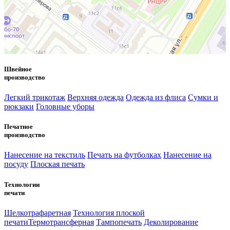
Швейное
производство
Легкий трикотаж
Верхняя одежда
Одежда из флиса
Сумки и
рюкзаки
Головные уборы
Печатное
производство
Нанесение на текстиль
Печать на футболках
Нанесение на
посуду
Плоская печать
Технологии
печати
Шелкотрафаретная
Технология плоской
печати
Термотрансферная
Тампопечать
Деколирование