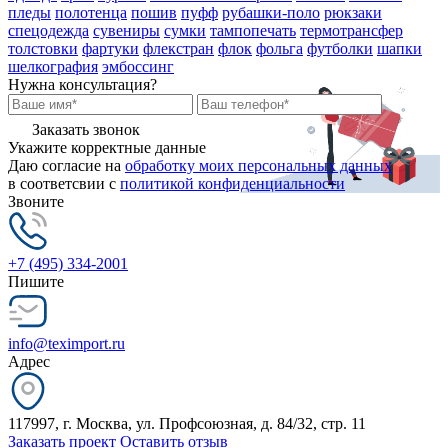
пледы
полотенца
пошив
пуфф
рубашки-поло
рюкзаки
спецодежда
сувениры
сумки
тампопечать
термотрансфер
толстовки
фартуки
флекстран
флок
фольга
футболки
шапки
шелкография
эмбоссинг
Нужна консультация?
Заказать звонок
Укажите корректные данные
Даю согласие на
обработку моих персональных данных
в соответсвии с
политикой конфиденциальности
Звоните
+7 (495) 334-2001
Пишите
info@teximport.ru
Адрес
117997, г. Москва, ул. Профсоюзная, д. 84/32, стр. 11
Заказать проект
Оставить отзыв