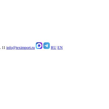
. 11
info@teximport.ru
RU
EN