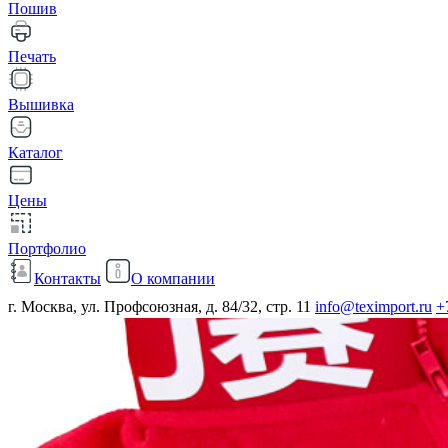
Пошив
Печать
Вышивка
Каталог
Цены
Портфолио
Контакты
О компании
г. Москва, ул. Профсоюзная, д. 84/32, стр. 11
info@teximport.ru
+