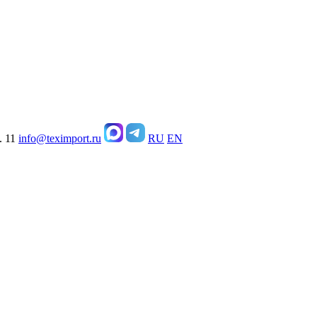
. 11
info@teximport.ru
RU
EN