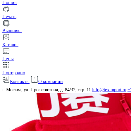
Пошив
Печать
Вышивка
Каталог
Цены
Портфолио
Контакты
О компании
г. Москва, ул. Профсоюзная, д. 84/32, стр. 11
info@teximport.ru
+