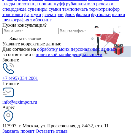
пледы
полотенца
пошив
пуфф
рубашки-поло
рюкзаки
спецодежда
сувениры
сумки
тампопечать
термотрансфер
толстовки
фартуки
флекстран
флок
фольга
футболки
шапки
шелкография
эмбоссинг
Нужна консультация?
Заказать звонок
Укажите корректные данные
Даю согласие на
обработку моих персональных данных
в соответсвии с
политикой конфиденциальности
Звоните
+7 (495) 334-2001
Пишите
info@teximport.ru
Адрес
117997, г. Москва, ул. Профсоюзная, д. 84/32, стр. 11
Заказать проект
Оставить отзыв