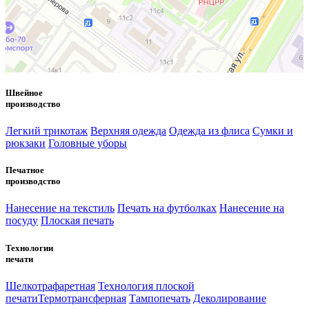
Швейное
производство
Легкий трикотаж
Верхняя одежда
Одежда из флиса
Сумки и
рюкзаки
Головные уборы
Печатное
производство
Нанесение на текстиль
Печать на футболках
Нанесение на
посуду
Плоская печать
Технологии
печати
Шелкотрафаретная
Технология плоской
печати
Термотрансферная
Тампопечать
Деколирование