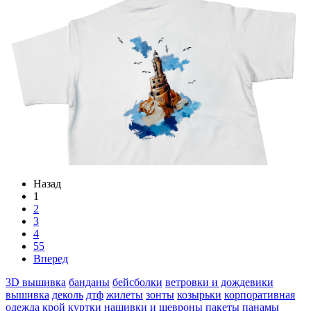
Назад
1
2
3
4
55
Вперед
3D вышивка
банданы
бейсболки
ветровки и дождевики
вышивка
деколь
дтф
жилеты
зонты
козырьки
корпоративная
одежда
крой
куртки
нашивки и шевроны
пакеты
панамы