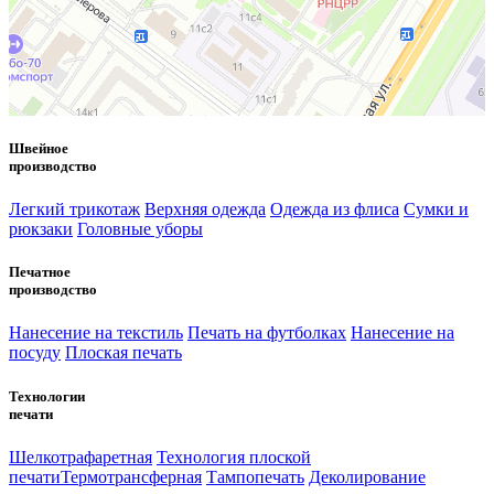
Швейное
производство
Легкий трикотаж
Верхняя одежда
Одежда из флиса
Сумки и
рюкзаки
Головные уборы
Печатное
производство
Нанесение на текстиль
Печать на футболках
Нанесение на
посуду
Плоская печать
Технологии
печати
Шелкотрафаретная
Технология плоской
печати
Термотрансферная
Тампопечать
Деколирование