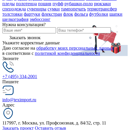
пледы
полотенца
пошив
пуфф
рубашки-поло
рюкзаки
спецодежда
сувениры
сумки
тампопечать
термотрансфер
толстовки
фартуки
флекстран
флок
фольга
футболки
шапки
шелкография
эмбоссинг
Нужна консультация?
Заказать звонок
Укажите корректные данные
Даю согласие на
обработку моих персональных данных
в соответсвии с
политикой конфиденциальности
Звоните
+7 (495) 334-2001
Пишите
info@teximport.ru
Адрес
117997, г. Москва, ул. Профсоюзная, д. 84/32, стр. 11
Заказать проект
Оставить отзыв