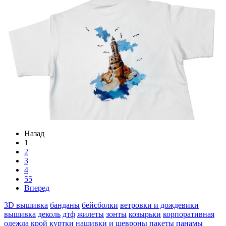
Назад
1
2
3
4
55
Вперед
3D вышивка
банданы
бейсболки
ветровки и дождевики
вышивка
деколь
дтф
жилеты
зонты
козырьки
корпоративная
одежда
крой
куртки
нашивки и шевроны
пакеты
панамы