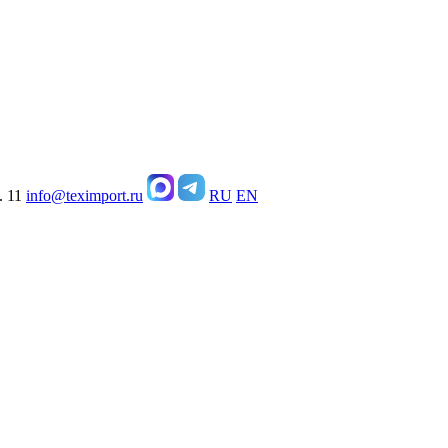
. 11
info@teximport.ru
RU
EN