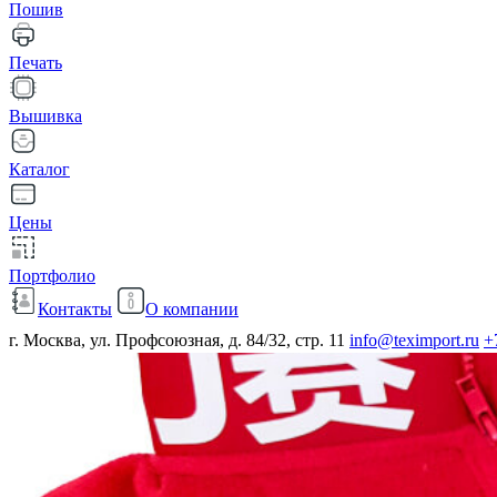
Пошив
Печать
Вышивка
Каталог
Цены
Портфолио
Контакты
О компании
г. Москва, ул. Профсоюзная, д. 84/32, стр. 11
info@teximport.ru
+