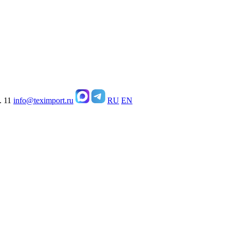
. 11
info@teximport.ru
RU
EN