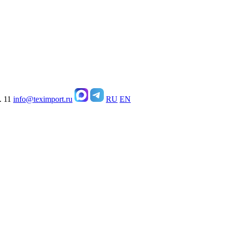
. 11
info@teximport.ru
RU
EN