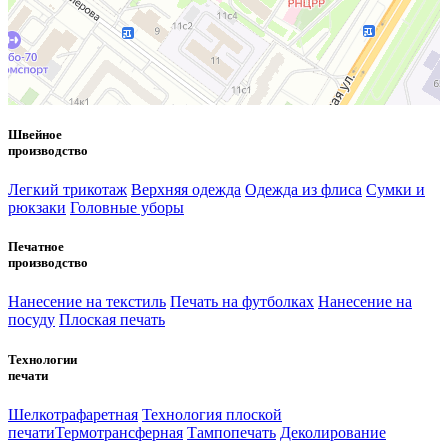
Швейное
производство
Легкий трикотаж
Верхняя одежда
Одежда из флиса
Сумки и
рюкзаки
Головные уборы
Печатное
производство
Нанесение на текстиль
Печать на футболках
Нанесение на
посуду
Плоская печать
Технологии
печати
Шелкотрафаретная
Технология плоской
печати
Термотрансферная
Тампопечать
Деколирование