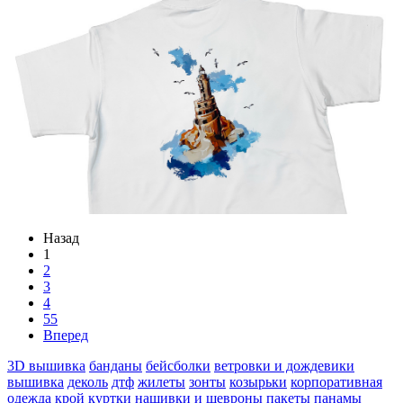
Назад
1
2
3
4
55
Вперед
3D вышивка
банданы
бейсболки
ветровки и дождевики
вышивка
деколь
дтф
жилеты
зонты
козырьки
корпоративная
одежда
крой
куртки
нашивки и шевроны
пакеты
панамы