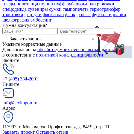
пледы
полотенца
пошив
пуфф
рубашки-поло
рюкзаки
спецодежда
сувениры
сумки
тампопечать
термотрансфер
толстовки
фартуки
флекстран
флок
фольга
футболки
шапки
шелкография
эмбоссинг
Нужна консультация?
Заказать звонок
Укажите корректные данные
Даю согласие на
обработку моих персональных данных
в соответсвии с
политикой конфиденциальности
Звоните
+7 (495) 334-2001
Пишите
info@teximport.ru
Адрес
117997, г. Москва, ул. Профсоюзная, д. 84/32, стр. 11
Заказать проект
Оставить отзыв