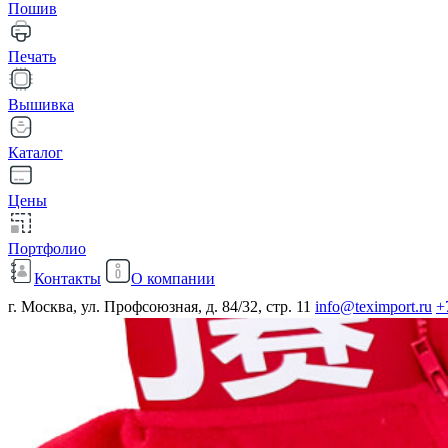
Пошив
Печать
Вышивка
Каталог
Цены
Портфолио
Контакты
О компании
г. Москва, ул. Профсоюзная, д. 84/32, стр. 11
info@teximport.ru
+