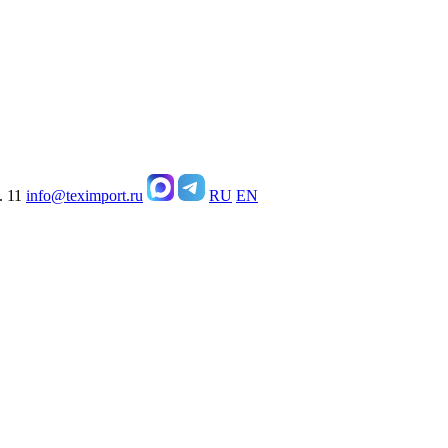
. 11
info@teximport.ru
RU
EN