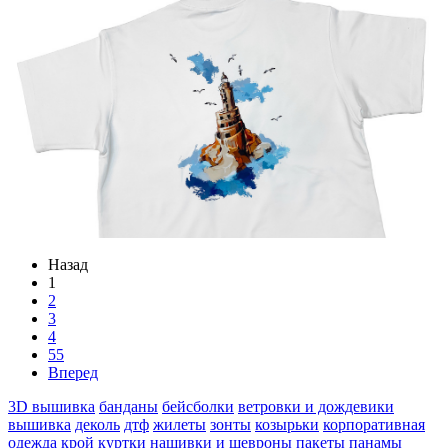
Назад
1
2
3
4
55
Вперед
3D вышивка
банданы
бейсболки
ветровки и дождевики
вышивка
деколь
дтф
жилеты
зонты
козырьки
корпоративная
одежда
крой
куртки
нашивки и шевроны
пакеты
панамы