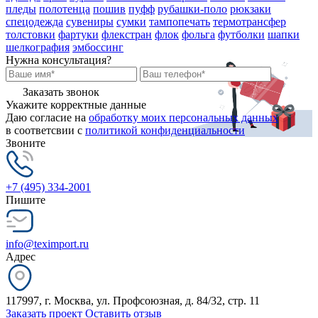
пледы
полотенца
пошив
пуфф
рубашки-поло
рюкзаки
спецодежда
сувениры
сумки
тампопечать
термотрансфер
толстовки
фартуки
флекстран
флок
фольга
футболки
шапки
шелкография
эмбоссинг
Нужна консультация?
Заказать звонок
Укажите корректные данные
Даю согласие на
обработку моих персональных данных
в соответсвии с
политикой конфиденциальности
Звоните
+7 (495) 334-2001
Пишите
info@teximport.ru
Адрес
117997, г. Москва, ул. Профсоюзная, д. 84/32, стр. 11
Заказать проект
Оставить отзыв