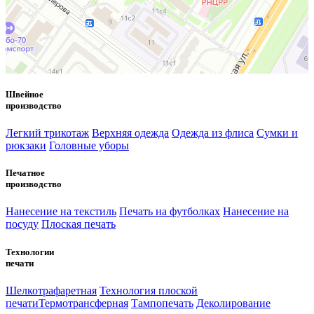
Швейное
производство
Легкий трикотаж
Верхняя одежда
Одежда из флиса
Сумки и
рюкзаки
Головные уборы
Печатное
производство
Нанесение на текстиль
Печать на футболках
Нанесение на
посуду
Плоская печать
Технологии
печати
Шелкотрафаретная
Технология плоской
печати
Термотрансферная
Тампопечать
Деколирование