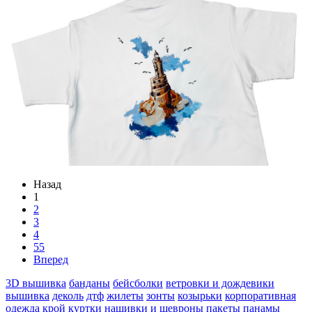
Назад
1
2
3
4
55
Вперед
3D вышивка
банданы
бейсболки
ветровки и дождевики
вышивка
деколь
дтф
жилеты
зонты
козырьки
корпоративная
одежда
крой
куртки
нашивки и шевроны
пакеты
панамы