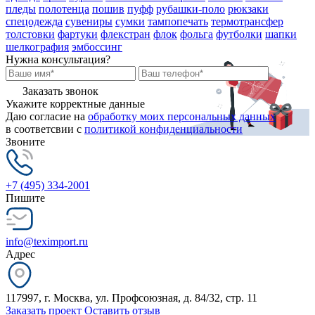
пледы
полотенца
пошив
пуфф
рубашки-поло
рюкзаки
спецодежда
сувениры
сумки
тампопечать
термотрансфер
толстовки
фартуки
флекстран
флок
фольга
футболки
шапки
шелкография
эмбоссинг
Нужна консультация?
Заказать звонок
Укажите корректные данные
Даю согласие на
обработку моих персональных данных
в соответсвии с
политикой конфиденциальности
Звоните
+7 (495) 334-2001
Пишите
info@teximport.ru
Адрес
117997, г. Москва, ул. Профсоюзная, д. 84/32, стр. 11
Заказать проект
Оставить отзыв