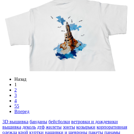
Назад
1
2
3
4
55
Вперед
3D вышивка
банданы
бейсболки
ветровки и дождевики
вышивка
деколь
дтф
жилеты
зонты
козырьки
корпоративная
одежда
крой
куртки
нашивки и шевроны
пакеты
панамы