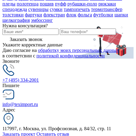
пледы
полотенца
пошив
пуфф
рубашки-поло
рюкзаки
спецодежда
сувениры
сумки
тампопечать
термотрансфер
толстовки
фартуки
флекстран
флок
фольга
футболки
шапки
шелкография
эмбоссинг
Нужна консультация?
Заказать звонок
Укажите корректные данные
Даю согласие на
обработку моих персональных данных
в соответсвии с
политикой конфиденциальности
Звоните
+7 (495) 334-2001
Пишите
info@teximport.ru
Адрес
117997, г. Москва, ул. Профсоюзная, д. 84/32, стр. 11
Заказать проект
Оставить отзыв