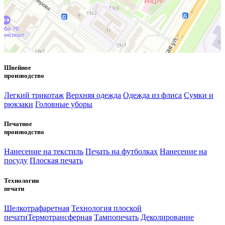
Швейное
производство
Легкий трикотаж
Верхняя одежда
Одежда из флиса
Сумки и
рюкзаки
Головные уборы
Печатное
производство
Нанесение на текстиль
Печать на футболках
Нанесение на
посуду
Плоская печать
Технологии
печати
Шелкотрафаретная
Технология плоской
печати
Термотрансферная
Тампопечать
Деколирование