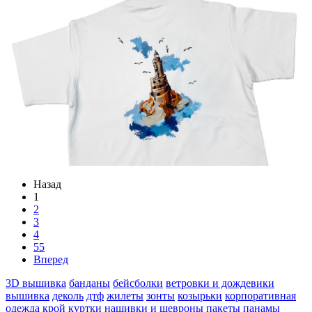
Назад
1
2
3
4
55
Вперед
3D вышивка
банданы
бейсболки
ветровки и дождевики
вышивка
деколь
дтф
жилеты
зонты
козырьки
корпоративная
одежда
крой
куртки
нашивки и шевроны
пакеты
панамы