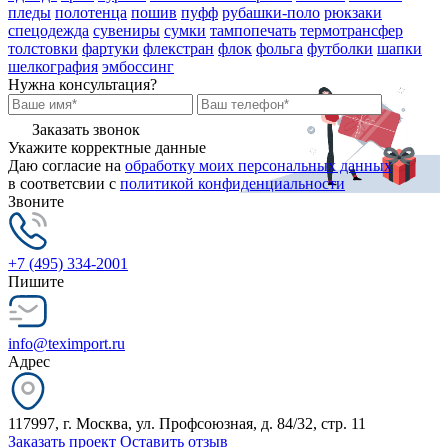
пледы
полотенца
пошив
пуфф
рубашки-поло
рюкзаки
спецодежда
сувениры
сумки
тампопечать
термотрансфер
толстовки
фартуки
флекстран
флок
фольга
футболки
шапки
шелкография
эмбоссинг
Нужна консультация?
Заказать звонок
Укажите корректные данные
Даю согласие на
обработку моих персональных данных
в соответсвии с
политикой конфиденциальности
Звоните
+7 (495) 334-2001
Пишите
info@teximport.ru
Адрес
117997, г. Москва, ул. Профсоюзная, д. 84/32, стр. 11
Заказать проект
Оставить отзыв