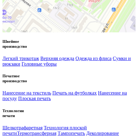
Швейное
производство
Легкий трикотаж
Верхняя одежда
Одежда из флиса
Сумки и
рюкзаки
Головные уборы
Печатное
производство
Нанесение на текстиль
Печать на футболках
Нанесение на
посуду
Плоская печать
Технологии
печати
Шелкотрафаретная
Технология плоской
печати
Термотрансферная
Тампопечать
Деколирование