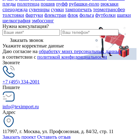
пледы
полотенца
пошив
пуфф
рубашки-поло
рюкзаки
спецодежда
сувениры
сумки
тампопечать
термотрансфер
толстовки
фартуки
флекстран
флок
фольга
футболки
шапки
шелкография
эмбоссинг
Нужна консультация?
Заказать звонок
Укажите корректные данные
Даю согласие на
обработку моих персональных данных
в соответсвии с
политикой конфиденциальности
Звоните
+7 (495) 334-2001
Пишите
info@teximport.ru
Адрес
117997, г. Москва, ул. Профсоюзная, д. 84/32, стр. 11
Заказать проект
Оставить отзыв