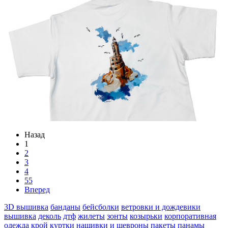
Назад
1
2
3
4
55
Вперед
3D вышивка
банданы
бейсболки
ветровки и дождевики
вышивка
деколь
дтф
жилеты
зонты
козырьки
корпоративная
одежда
крой
куртки
нашивки и шевроны
пакеты
панамы