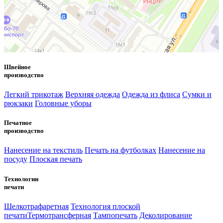
Швейное
производство
Легкий трикотаж
Верхняя одежда
Одежда из флиса
Сумки и
рюкзаки
Головные уборы
Печатное
производство
Нанесение на текстиль
Печать на футболках
Нанесение на
посуду
Плоская печать
Технологии
печати
Шелкотрафаретная
Технология плоской
печати
Термотрансферная
Тампопечать
Деколирование