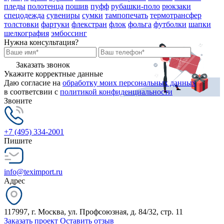
пледы
полотенца
пошив
пуфф
рубашки-поло
рюкзаки
спецодежда
сувениры
сумки
тампопечать
термотрансфер
толстовки
фартуки
флекстран
флок
фольга
футболки
шапки
шелкография
эмбоссинг
Нужна консультация?
Заказать звонок
Укажите корректные данные
Даю согласие на
обработку моих персональных данных
в соответсвии с
политикой конфиденциальности
Звоните
+7 (495) 334-2001
Пишите
info@teximport.ru
Адрес
117997, г. Москва, ул. Профсоюзная, д. 84/32, стр. 11
Заказать проект
Оставить отзыв