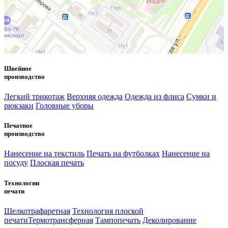
Швейное
производство
Легкий трикотаж
Верхняя одежда
Одежда из флиса
Сумки и
рюкзаки
Головные уборы
Печатное
производство
Нанесение на текстиль
Печать на футболках
Нанесение на
посуду
Плоская печать
Технологии
печати
Шелкотрафаретная
Технология плоской
печати
Термотрансферная
Тампопечать
Деколирование