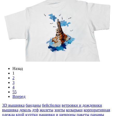
Назад
1
2
3
4
55
Вперед
3D вышивка
банданы
бейсболки
ветровки и дождевики
вышивка
деколь
дтф
жилеты
зонты
козырьки
корпоративная
одежда
крой
куртки
нашивки и шевроны
пакеты
панамы