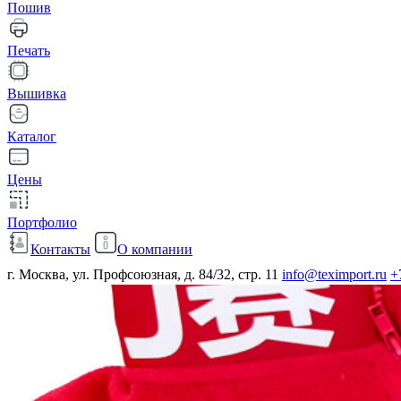
Пошив
Печать
Вышивка
Каталог
Цены
Портфолио
Контакты
О компании
г. Москва, ул. Профсоюзная, д. 84/32, стр. 11
info@teximport.ru
+