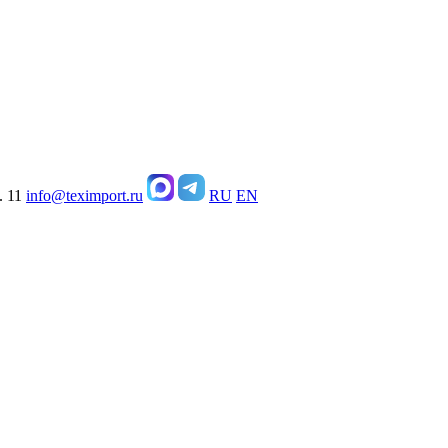
. 11
info@teximport.ru
RU
EN