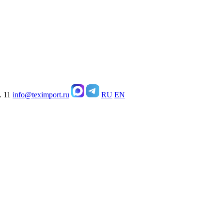
. 11
info@teximport.ru
RU
EN