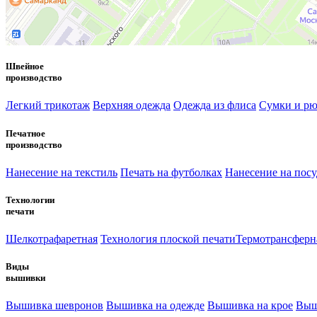
Швейное
производство
Легкий трикотаж
Верхняя одежда
Одежда из флиса
Сумки и рю
Печатное
производство
Нанесение на текстиль
Печать на футболках
Нанесение на посу
Технологии
печати
Шелкотрафаретная
Технология плоской печати
Термотрансферн
Виды
вышивки
Вышивка шевронов
Вышивка на одежде
Вышивка на крое
Выш