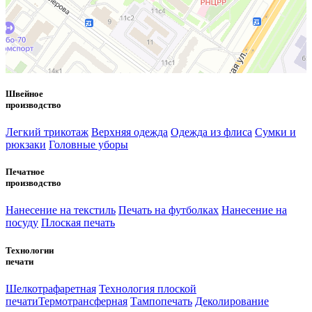
Швейное
производство
Легкий трикотаж
Верхняя одежда
Одежда из флиса
Сумки и
рюкзаки
Головные уборы
Печатное
производство
Нанесение на текстиль
Печать на футболках
Нанесение на
посуду
Плоская печать
Технологии
печати
Шелкотрафаретная
Технология плоской
печати
Термотрансферная
Тампопечать
Деколирование