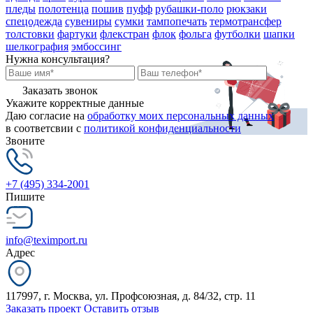
пледы
полотенца
пошив
пуфф
рубашки-поло
рюкзаки
спецодежда
сувениры
сумки
тампопечать
термотрансфер
толстовки
фартуки
флекстран
флок
фольга
футболки
шапки
шелкография
эмбоссинг
Нужна консультация?
Заказать звонок
Укажите корректные данные
Даю согласие на
обработку моих персональных данных
в соответсвии с
политикой конфиденциальности
Звоните
+7 (495) 334-2001
Пишите
info@teximport.ru
Адрес
117997, г. Москва, ул. Профсоюзная, д. 84/32, стр. 11
Заказать проект
Оставить отзыв