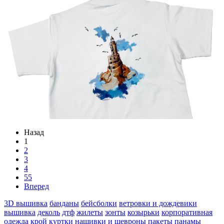
Назад
1
2
3
4
55
Вперед
3D вышивка
банданы
бейсболки
ветровки и дождевики
вышивка
деколь
дтф
жилеты
зонты
козырьки
корпоративная
одежда
крой
куртки
нашивки и шевроны
пакеты
панамы