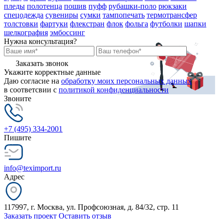
пледы
полотенца
пошив
пуфф
рубашки-поло
рюкзаки
спецодежда
сувениры
сумки
тампопечать
термотрансфер
толстовки
фартуки
флекстран
флок
фольга
футболки
шапки
шелкография
эмбоссинг
Нужна консультация?
Заказать звонок
Укажите корректные данные
Даю согласие на
обработку моих персональных данных
в соответсвии с
политикой конфиденциальности
Звоните
+7 (495) 334-2001
Пишите
info@teximport.ru
Адрес
117997, г. Москва, ул. Профсоюзная, д. 84/32, стр. 11
Заказать проект
Оставить отзыв