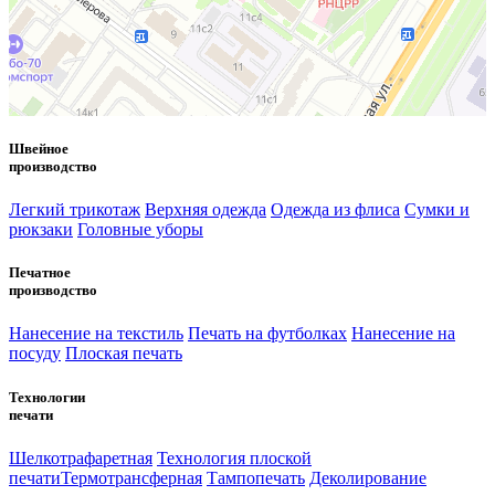
Швейное
производство
Легкий трикотаж
Верхняя одежда
Одежда из флиса
Сумки и
рюкзаки
Головные уборы
Печатное
производство
Нанесение на текстиль
Печать на футболках
Нанесение на
посуду
Плоская печать
Технологии
печати
Шелкотрафаретная
Технология плоской
печати
Термотрансферная
Тампопечать
Деколирование