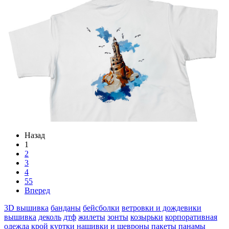
Назад
1
2
3
4
55
Вперед
3D вышивка
банданы
бейсболки
ветровки и дождевики
вышивка
деколь
дтф
жилеты
зонты
козырьки
корпоративная
одежда
крой
куртки
нашивки и шевроны
пакеты
панамы